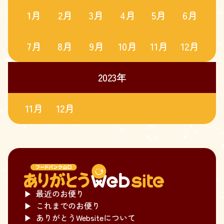
1
月
2
月
3
月
4
月
5
月
6
月
7
月
8
月
9
月
10
月
11
月
12
月
2023
年
11
月
12
月
▶
最近のお便り
▶
これまでのお便り
▶
ありがとうWebsiteについて