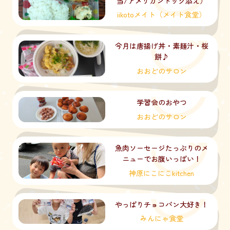
当/アメリカンドッグ添え）
iikotoメイト（メイト食堂）
今月は唐揚げ丼・素麺汁・桜
餅♪
おおどのサロン
学習会のおやつ
おおどのサロン
魚肉ソーセージたっぷりのメ
ニューでお腹いっぱい！
神原にこにこkitchen
やっぱりチョコパン大好き！
みんにゃ食堂